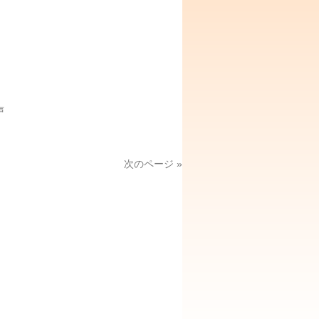
声
次のページ »