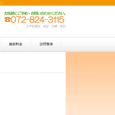
い。
※予約優先 休診：日曜・祝日
施術料金
訪問整体