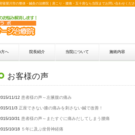
府寝屋川市の整体・鍼灸の治療院｜肩こり・腰痛・五十肩なら当院までお問い合わせくださ
の方へ
院長紹介
当院について
施術内容
お客様の声
2015/11/12
患者様の声～左腋腹の痛み
2015/11/3
正座できない膝の痛みを刺さない鍼で改善！
2015/10/31
患者様の声～またすぐに痛みだしてしまう腰痛
2015/10/18
５年に及ぶ坐骨神経痛