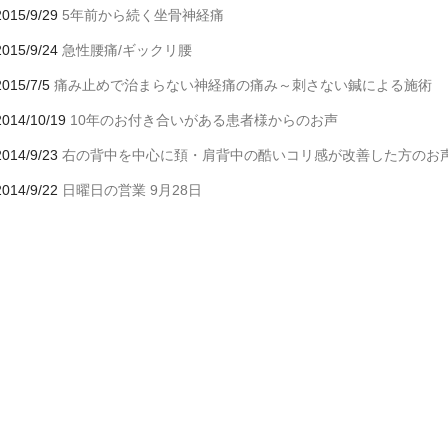
2015/9/29
5年前から続く坐骨神経痛
2015/9/24
急性腰痛/ギックリ腰
2015/7/5
痛み止めで治まらない神経痛の痛み～刺さない鍼による施術
2014/10/19
10年のお付き合いがある患者様からのお声
2014/9/23
右の背中を中心に頚・肩背中の酷いコリ感が改善した方のお
2014/9/22
日曜日の営業 9月28日