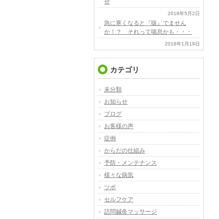
せ
2018年5月2日
急に寒くなると『咳』でません
か！？ それって喘息かも・・・
2018年1月19日
カテゴリ
未分類
お知らせ
ブログ
お客様の声
症例
からだの仕組み
予防・メンテナンス
様々な病気
ツボ
セルフケア
訪問鍼灸マッサージ