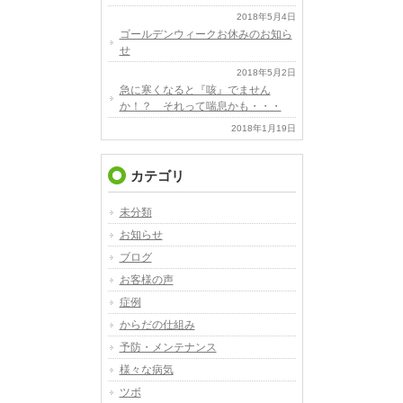
2018年5月4日
ゴールデンウィークお休みのお知ら
せ
2018年5月2日
急に寒くなると『咳』でません
か！？ それって喘息かも・・・
2018年1月19日
カテゴリ
未分類
お知らせ
ブログ
お客様の声
症例
からだの仕組み
予防・メンテナンス
様々な病気
ツボ