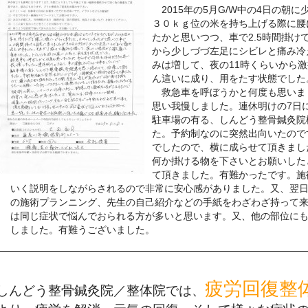
2015年の5月G/W中の4日の朝
３０ｋｇ位の米を持ち上げる際に腰
たかと思いつつ、車で2.5時間掛け
から少しづづ左足にシビレと痛み冷
みは増して、夜の11時くらいから
ん這いに成り、用をたす状態でした
救急車を呼ぼうかと何度も思いまし
思い我慢しました。連休明けの7日
駐車場の有る、しんどう整骨鍼灸院
た。予約制なのに突然出向いたので
でしたので、横に成らせて頂きまし
何か掛ける物を下さいとお願いした
て頂きました。有難かったです。施
いく説明をしながらされるので非常に安心感がありました。又、翌
の施術プランニング、先生の自己紹介などの手紙をわざわざ持って
は同じ症状で悩んでおられる方が多いと思います。又、他の部位に
しました。有難うございました。
疲労回復整
しんどう整骨鍼灸院／整体院では、