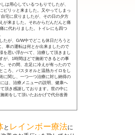
に少しは用心しているつもりでしたが、
にピリッと来ました。又やってしまっ
て自宅に戻りましたが、その日の夕方
えが来ました。それからだんだんと痛
激痛に代わりました。トイレにも四つ
。
たが、G/W中でどこも休日だろうと
に、車の運転は何とか出来ましたので
様を思い浮かべて、治療して頂きまし
すが、1時間ほどで施術できるとの事
た。その間、左足に冷えが有ったので
ところ、バスタオルと温熱カイロをし
術に関し、一つ一つ治療に対し納得の
日には、治療メニューの説明、健康へ
来て頂き感謝しております。世の中に
も施術をして頂いたおかげで代分改善
体
レインボー療法
と
に