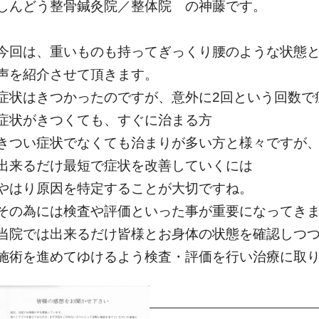
しんどう整骨鍼灸院／整体院 の神藤です。
今回は、重いものも持ってぎっくり腰のような状態
声を紹介させて頂きます。
症状はきつかったのですが、意外に2回という回数で
症状がきつくても、すぐに治まる方
きつい症状でなくても治まりが多い方と様々ですが
出来るだけ最短で症状を改善していくには
やはり原因を特定することが大切ですね。
その為には検査や評価といった事が重要になってき
当院では出来るだけ皆様とお身体の状態を確認しつ
施術を進めてゆけるよう検査・評価を行い治療に取