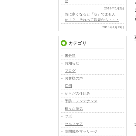
せ
2018年5月2日
急に寒くなると『咳』でません
か！？ それって喘息かも・・・
2018年1月19日
カテゴリ
未分類
お知らせ
ブログ
お客様の声
症例
からだの仕組み
予防・メンテナンス
様々な病気
ツボ
セルフケア
訪問鍼灸マッサージ