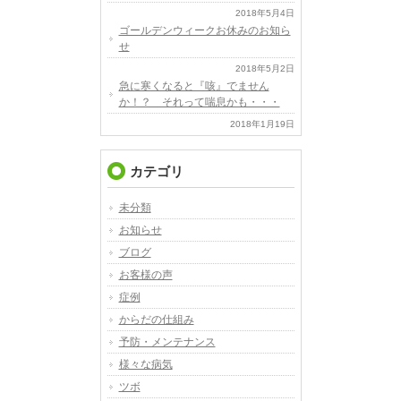
2018年5月4日
ゴールデンウィークお休みのお知ら
せ
2018年5月2日
急に寒くなると『咳』でません
か！？ それって喘息かも・・・
2018年1月19日
カテゴリ
未分類
お知らせ
ブログ
お客様の声
症例
からだの仕組み
予防・メンテナンス
様々な病気
ツボ